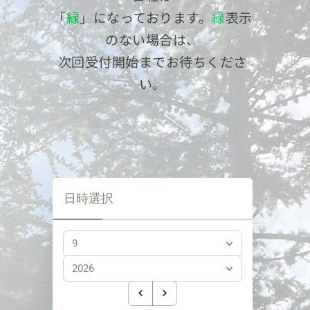
「
緑
」になっております。
緑
表示
のない場合は、
次回受付開始までお待ちくださ
い。
日時選択
9
2026