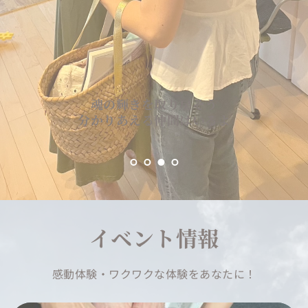
エネルギー療法士・開運士　
西原　舞
Team mylifedesign
西原が1人1人と向き合い、あなたの魂が震える喜
愛と調和のイベントで
あなたにも感動体験を
び、浄化、革新、覚醒、進化・発展の感動体験を通
エネルギーチャージと
し、本来の輝きを取り戻していきます。あなただから
魂の輝きを取り戻そう
循環を起こそう！
開運メッセージから得られる
こその力を発揮できるようサポートします。
分かりあえる仲間はいるよ
あなただけの特別な行動指針
楽しいイベントでお待ちしてします🌟
チャクラやエネルギー調整により整う身体と心
イベント情報
感動体験・ワクワクな体験をあなたに！